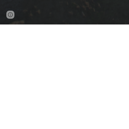
Google Sites
Report abuse
Wähle deinen Weg – ob als Gesetz
Gesetzeshüter
👮
Schütze unser County, halte das
Rette
Gesetz aufrecht und stelle dich
und s
der Gefahr – als Teil der
weg
California Law Enforcement
beginn