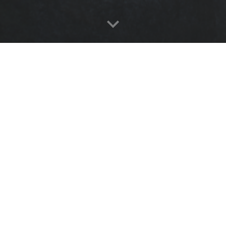
eshüter, Lebensretter, Schrauber oder freier
deine eigene Geschichte.
Lebensretter 🧑‍🚒
Schrauber 🧑‍🔧
 Leben, bekämpfe Brände
Schraube, tune und re
ei der Held, wenn andere
liegengebliebene Fahrzeug
laufen – deine Mission
Mechaniker hältst du das
t beim Los Angeles County
am Laufen.