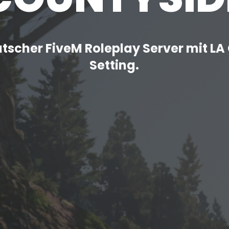
tscher FiveM Roleplay Server mit L
Setting.