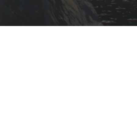
 Zivilist – bei uns gestaltest du
Freier Zivilist 🙋
tte
Vom Unternehmer bis zum
e – als
Lebenskünstler – als Zivilist sind
 County
deiner Freiheit keine Grenzen
gesetzt.